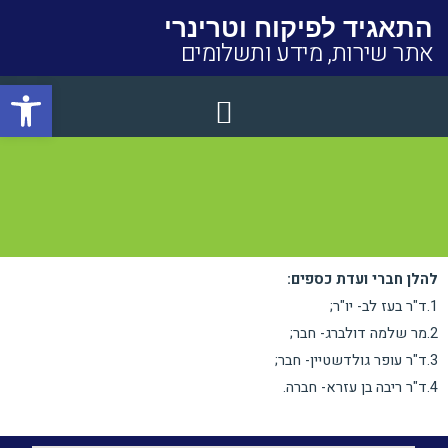
התאגיד לפיקוח וטרינרי
אתר שירות, מידע ותשלומים
פתח סרגל
Close
להלן חברי ועדת כספים:
1.ד"ר בעז לב- יו"ר;
2.מר שלמה דולברג- חבר;
3.ד"ר עופר גולדשטיין- חבר;
4.ד"ר ריבה בן עזרא- חברה.