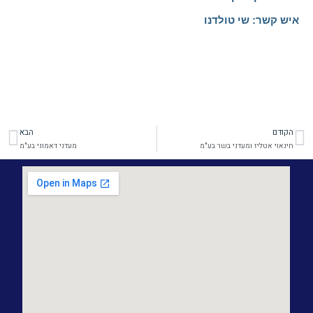
איש קשר: שי טולדנו
הקודם
הבא
קודם
הב
חינאוי אטליז ומעדני בשר בע"מ
מעדני דאמוני בע"מ