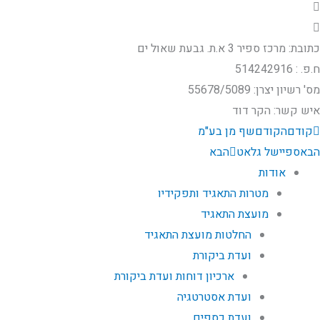
כתובת: מרכז ספיר 3 א.ת. גבעת שאול ים
ח.פ. : 514242916
מס' רשיון יצרן:​ 55678/5089
איש קשר: הקר דוד
קודם
הקודם
שף מן בע"מ
הבא
ספיישל גלאט
הבא
אודות
מטרות התאגיד ותפקידיו
מועצת התאגיד
החלטות מועצת התאגיד
ועדת ביקורת
ארכיון דוחות ועדת ביקורת
ועדת אסטרטגיה
ועדת כספים