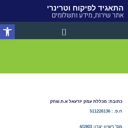
התאגיד לפיקוח וטרינרי
אתר שירות, מידע ותשלומים
פתח סרגל
Close
כתובת: מכללת עמק יזרעאל א.ת.שחק
ח.פ. : 511226136
מס' רשיון יצרן:​ 4/1903