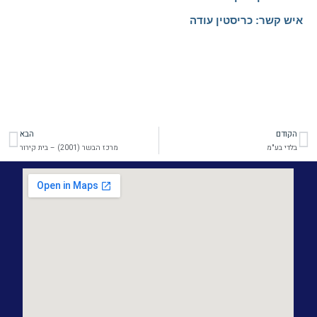
איש קשר: כריסטין עודה
הקודם
הבא
קודם
הב
בלדי בע"מ
מרכז הבשר (2001) – בית קירור