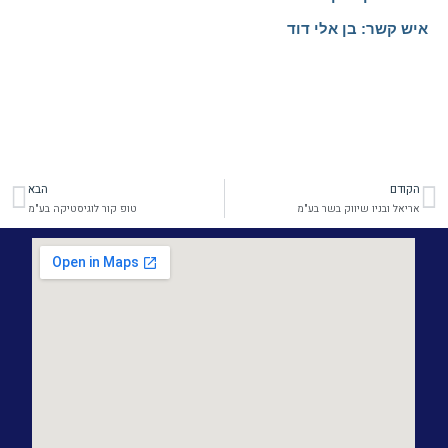
איש קשר: בן אלי דוד
הקודם
הבא
קודם
הב
אריאל ובניו שיווק בשר בע"מ
טופ קור לוגיסטיקה בע"מ