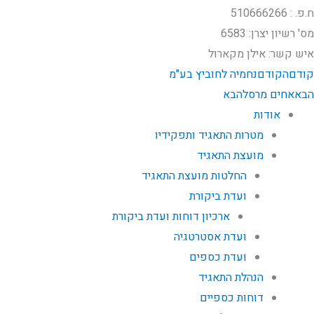
ח.פ. : 510666266
מס' רשיון יצרן:​ 6583
איש קשר: אילן מקארול
קודם
הקודם
נחמיה לחוביץ בע"מ
הבא
אחים מרסל
הבא
אודות
מטרות התאגיד ותפקידיו
מועצת התאגיד
החלטות מועצת התאגיד
ועדת ביקורת
ארכיון דוחות ועדת ביקורת
ועדת אסטרטגיה
ועדת כספים
הנהלת התאגיד
דוחות כספיים