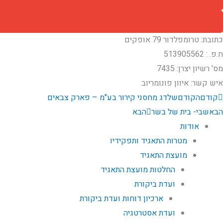
כתובת: טרומפלדור 79 אופקים
ח.פ. : 513905562
מס' רשיון יצרן:​ 7435
איש קשר: איוון פונומריוב
קודם
הקודם
שלדג מחסני קירור בע"מ – פארק צבאים
הבא
שבי- בית של בשר
הבא
אודות
מטרות התאגיד ותפקידיו
מועצת התאגיד
החלטות מועצת התאגיד
ועדת ביקורת
ארכיון דוחות ועדת ביקורת
ועדת אסטרטגיה