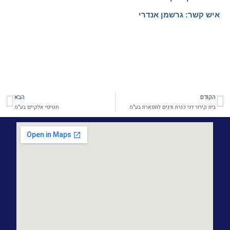
איש קשר: גרשמן אנדרי
הקודם
הבא
קודם
הב
בית קירור דגי כנרת ודגים לתפארת בע"מ
חטיפי אלקיים בע"מ