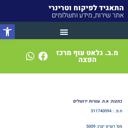
התאגיד לפיקוח וטרינרי
אתר שירות, מידע ותשלומים
פתח סרגל
Close
מ.ב. גלאט עוף מרכז
הפצה
כתובת: א.ת. עטרות ירושלים
ח.פ. : 511740094
מס' רשיון יצרן:​ 5009