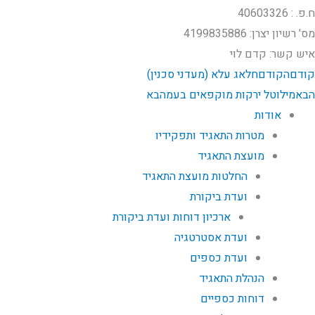
ח.פ. : 40603326
מס' רשיון יצרן:​ 4199835886
איש קשר: קדם לוי
קודם
הקודם
חלאג עלא (מעדני סכנין)
הבא
מילוטל ירקות מוקפאים בעמ
הבא
אודות
מטרות התאגיד ותפקידיו
מועצת התאגיד
החלטות מועצת התאגיד
ועדת ביקורת
ארכיון דוחות ועדת ביקורת
ועדת אסטרטגיה
ועדת כספים
הנהלת התאגיד
דוחות כספיים