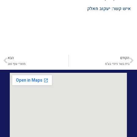
איש קשר: יעקוב חאלק
הקודם
הבא
קודם
הב
בית בשר גינדי בע"מ
מוצרי עוף טוב