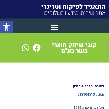
התאגיד לפיקוח וטרינרי
אתר שירות, מידע ותשלומים
פתח סרגל
Close
קובי שיווק מוצרי
בשר בע"מ
כתובת: הלהב 4 חולון
ח.פ. : 513104513
מס' רשיון יצרן:​ 1089