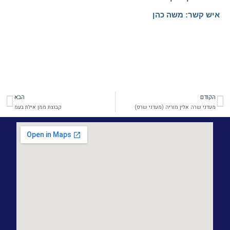
איש קשר: משה כהן
הקודם
הבא
קודם
הב
מעדני שרה אלין מוריה (מעדני שרפ)
קבוצת ממן אילת בעמ