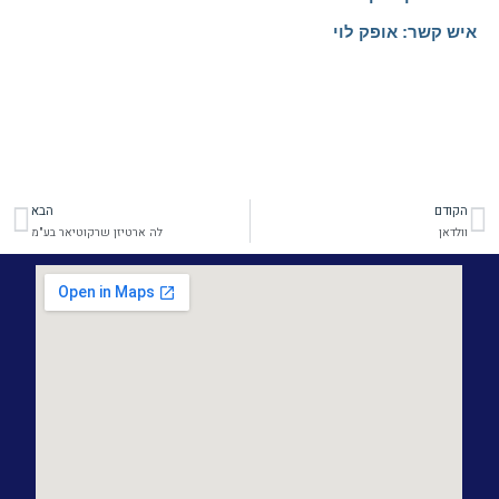
איש קשר: אופק לוי
הקודם
הבא
קודם
הב
וולדאן
לה ארטיזן שרקוטיאר בע"מ