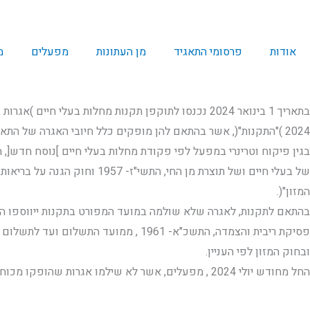
ה
א
אודות
פרסומי התאגיד
מן העתונות
מפעלים
מ
בתאריך 1 בינואר 2024 נכנסו לתוקפן תקנות מחלות בעלי חיים )אגרות בעד פיקוח וטרינרי במפעל(, תשפ"ד-
2024 )"התקנות"(, אשר בהתאם להן מופקים כלל חיובי האגרה של התאגיד לפיקוח וטרינרי )"התאגיד"(
בגין פיקוח וטרינרי במפעל לפי פקודת מחלות בעלי חיים ]נוסח חדש[, התשמ"ה – 1985 , חוק ל
של בעלי חיים ושל תוצרת מן החי, התשי"ז- 1957 וחוק הגנה על בריאות הציבור )מזון(, התשע"ו – 2015 )"חוק
המזון"(.
בהתאם לתקנות, לאגרה שלא שולמה במועד המפורט בתקנות ייווספו הפ
פסיקת ריבית והצמדה, התשכ"א- 1961 , ממועד התשלום ועד לתשלום בפועל. מועד התשלום מוגדר בתקנות
ובחוק המזון לפי העניין.
החל מחודש יולי 2024 , מפעלים, אשר לא שילמו אגרות שהופקו מכוח התקנות במועד התשלום המחויב.